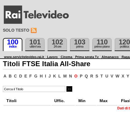
SOLO TESTO
100
101
102
103
110
120
indice
ultim'ora
24 ore
prima
primo piano
politica
www.servizitelevideo.rai.it
Lavoro
Cinema
Prima serata Tv
Almanacco
Raga
Titoli FTSE Italia All-Share
A
B
C
D
E
F
G
H
I
J
K
L
M
N
O
P
Q
R
S
T
U
V
W
X
Y
Titoli
Uffic.
Min
Max
Flas
Dati di 