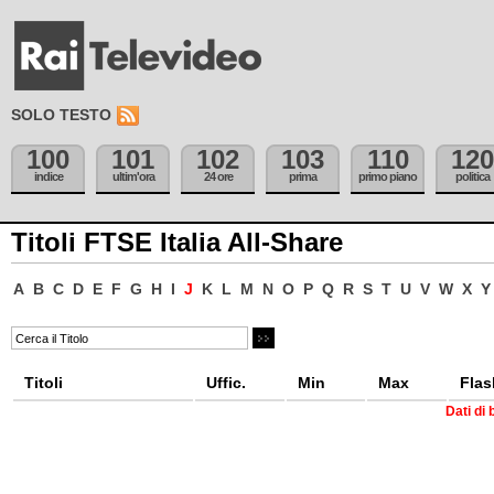
SOLO TESTO
100
101
102
103
110
120
indice
ultim'ora
24 ore
prima
primo piano
politica
Titoli FTSE Italia All-Share
A
B
C
D
E
F
G
H
I
J
K
L
M
N
O
P
Q
R
S
T
U
V
W
X
Y
Titoli
Uffic.
Min
Max
Flas
Dati di 