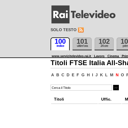
SOLO TESTO
100
101
102
10
indice
ultim'ora
24 ore
pri
www.servizitelevideo.rai.it
Lavoro
Cinema
Prim
Titoli FTSE Italia All-Sh
A
B
C
D
E
F
G
H
I
J
K
L
M
N
O
Titoli
Uffic.
M