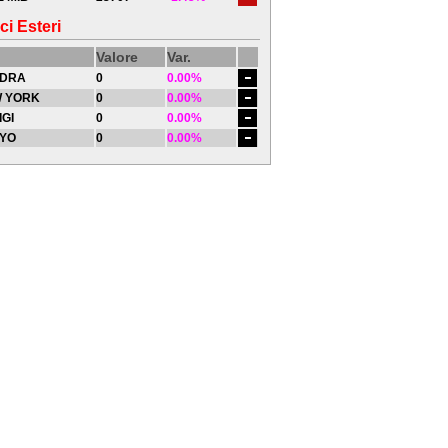
ci Esteri
Valore
Var.
DRA
0
0.00%
 YORK
0
0.00%
IGI
0
0.00%
YO
0
0.00%