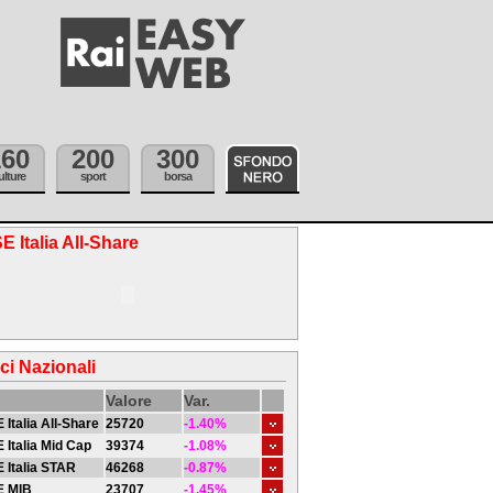
160
200
300
ulture
sport
borsa
E Italia All-Share
ici Nazionali
Valore
Var.
 Italia All-Share
25720
-1.40%
 Italia Mid Cap
39374
-1.08%
 Italia STAR
46268
-0.87%
E MIB
23707
-1.45%