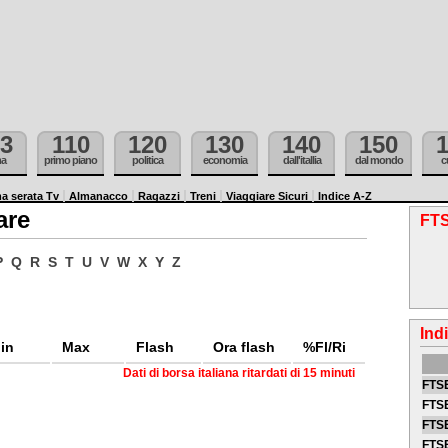
3
110
120
130
140
150
ma
primo piano
politica
economia
dall'itallia
dal mondo
c
a serata Tv
Almanacco
Ragazzi
Treni
Viaggiare Sicuri
Indice A-Z
are
FTS
P
Q
R
S
T
U
V
W
X
Y
Z
Ind
in
Max
Flash
Ora flash
%Fl/Ri
Dati di borsa italiana ritardati di 15 minuti
FTSE
FTSE
FTSE
FTS