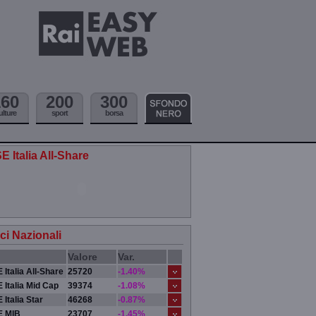
160
200
300
ulture
sport
borsa
E Italia All-Share
ici Nazionali
Valore
Var.
 Italia All-Share
25720
-1.40%
 Italia Mid Cap
39374
-1.08%
 Italia Star
46268
-0.87%
E MIB
23707
-1.45%