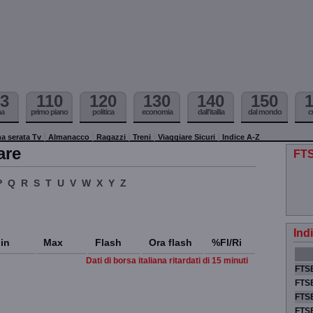
3
110
120
130
140
150
ma
primo piano
politica
economia
dall'itallia
dal mondo
c
a serata Tv
Almanacco
Ragazzi
Treni
Viaggiare Sicuri
Indice A-Z
are
FTS
P
Q
R
S
T
U
V
W
X
Y
Z
Ind
in
Max
Flash
Ora flash
%Fl/Ri
Dati di borsa italiana ritardati di 15 minuti
FTSE
FTSE
FTSE
FTS