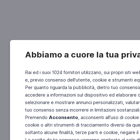
Abbiamo a cuore la tua priv
Rai ed i suoi 1024 fornitori utilizzano, sui propri siti we
e, previo consenso dell'utente, cookie e strumenti equ
Per quanto riguarda la pubblicità, dietro tuo consenso, 
accedere a informazioni sul dispositivo ed elaborare dati
selezionare e mostrare annunci personalizzati, valutar
tuo consenso senza incorrere in limitazioni sostanziali
Premendo
Acconsento
, acconsenti all'uso di cookie
cookie o altri strumenti di tracciamento diversi da quel
soltanto alcune finalità, terze parti e cookie, negare
Le scelte da te espresse verranno applicate al solo dis