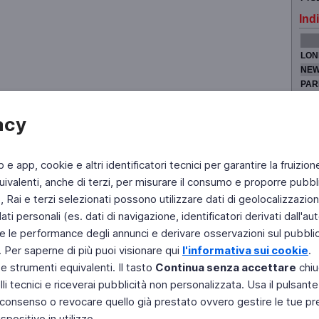
Indi
LON
NEW
PAR
TOK
acy
b e app, cookie e altri identificatori tecnici per garantire la fruizion
Fai di Televideo la tua Home Page
Chi Siamo
Scrivici
ivalenti, anche di terzi, per misurare il consumo e proporre pubbli
Rai e terzi selezionati possono utilizzare dati di geolocalizzazione,
Copyright © 2011 Rai - Tutti i diritti riservati
Engineered by RAI - Reti e Piattaforme
 personali (es. dati di navigazione, identificatori derivati dall'auten
e le performance degli annunci e derivare osservazioni sul pubblico
. Per saperne di più puoi visionare qui
l'informativa sui cookie
.
 e strumenti equivalenti. Il tasto
Continua senza accettare
chiu
li tecnici e riceverai pubblicità non personalizzata. Usa il pulsant
 il consenso o revocare quello già prestato ovvero gestire le tue p
positivo in utilizzo.