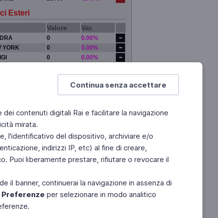
ci Esteri
Valore
Var.
DRA
0
0.00%
 YORK
0
0.00%
IGI
0
0.00%
YO
0
0.00%
Continua senza accettare
e dei contenuti digitali Rai e facilitare la navigazione
cità mirata.
 l'identificativo del dispositivo, archiviare e/o
ticazione, indirizzi IP, etc) al fine di creare,
. Puoi liberamente prestare, rifiutare o revocare il
de il banner, continuerai la navigazione in assenza di
e
Preferenze
per selezionare in modo analitico
referenze.