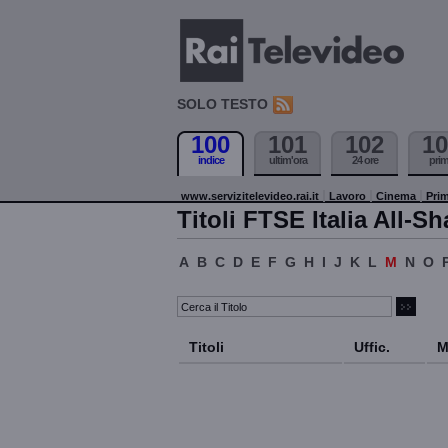
SOLO TESTO
100
101
102
10
indice
ultim'ora
24 ore
pri
www.servizitelevideo.rai.it
Lavoro
Cinema
Prim
Titoli FTSE Italia All-Sh
A
B
C
D
E
F
G
H
I
J
K
L
M
N
O
Titoli
Uffic.
M