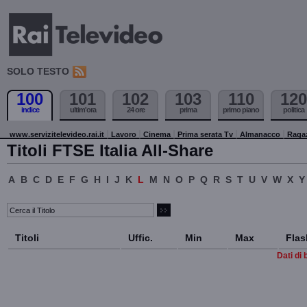
SOLO TESTO
100
101
102
103
110
120
indice
ultim'ora
24 ore
prima
primo piano
politica
www.servizitelevideo.rai.it
Lavoro
Cinema
Prima serata Tv
Almanacco
Raga
Titoli FTSE Italia All-Share
A
B
C
D
E
F
G
H
I
J
K
L
M
N
O
P
Q
R
S
T
U
V
W
X
Y
Titoli
Uffic.
Min
Max
Flas
Dati di 