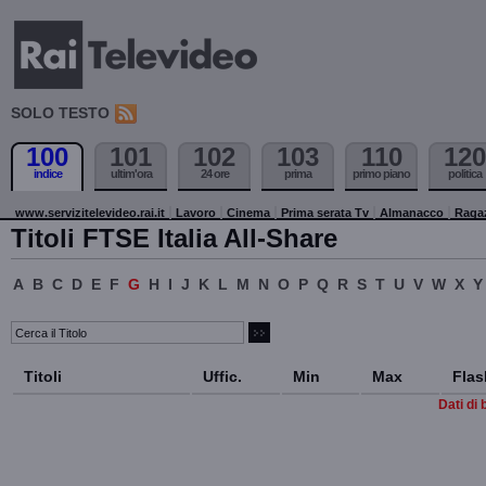
SOLO TESTO
100
101
102
103
110
120
indice
ultim'ora
24 ore
prima
primo piano
politica
www.servizitelevideo.rai.it
Lavoro
Cinema
Prima serata Tv
Almanacco
Raga
Titoli FTSE Italia All-Share
A
B
C
D
E
F
G
H
I
J
K
L
M
N
O
P
Q
R
S
T
U
V
W
X
Y
Titoli
Uffic.
Min
Max
Flas
Dati di 