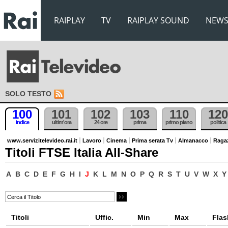
RAIPLAY
TV
RAIPLAY SOUND
NEW
SOLO TESTO
100
101
102
103
110
120
indice
ultim'ora
24 ore
prima
primo piano
politica
www.servizitelevideo.rai.it
Lavoro
Cinema
Prima serata Tv
Almanacco
Raga
Titoli FTSE Italia All-Share
A
B
C
D
E
F
G
H
I
J
K
L
M
N
O
P
Q
R
S
T
U
V
W
X
Y
Titoli
Uffic.
Min
Max
Flas