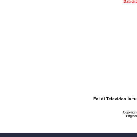
Dati di 
Fai di Televideo la 
Copyright 
Enginee