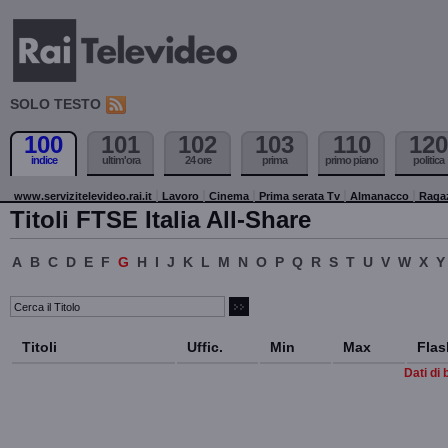
SOLO TESTO
100
101
102
103
110
120
indice
ultim'ora
24 ore
prima
primo piano
politica
www.servizitelevideo.rai.it
Lavoro
Cinema
Prima serata Tv
Almanacco
Raga
Titoli FTSE Italia All-Share
A
B
C
D
E
F
G
H
I
J
K
L
M
N
O
P
Q
R
S
T
U
V
W
X
Y
Titoli
Uffic.
Min
Max
Flas
Dati di 