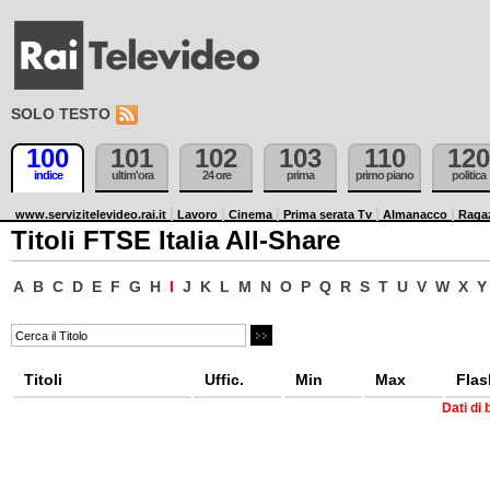
SOLO TESTO
100
101
102
103
110
120
indice
ultim'ora
24 ore
prima
primo piano
politica
www.servizitelevideo.rai.it
Lavoro
Cinema
Prima serata Tv
Almanacco
Raga
Titoli FTSE Italia All-Share
A
B
C
D
E
F
G
H
I
J
K
L
M
N
O
P
Q
R
S
T
U
V
W
X
Y
Titoli
Uffic.
Min
Max
Flas
Dati di 