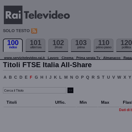
SOLO TESTO
100
101
102
103
110
120
indice
ultim'ora
24 ore
prima
primo piano
politica
www.servizitelevideo.rai.it
Lavoro
Cinema
Prima serata Tv
Almanacco
Raga
Titoli FTSE Italia All-Share
A
B
C
D
E
F
G
H
I
J
K
L
M
N
O
P
Q
R
S
T
U
V
W
X
Y
Titoli
Uffic.
Min
Max
Flas
Dati di 