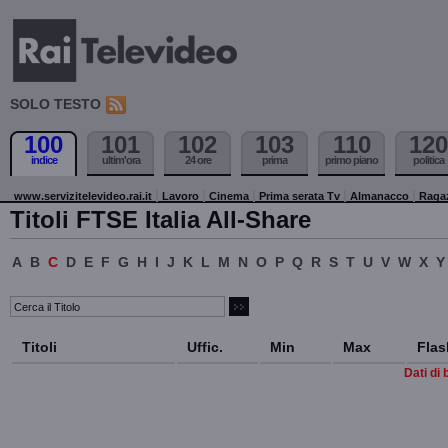
SOLO TESTO
100
101
102
103
110
120
indice
ultim'ora
24 ore
prima
primo piano
politica
www.servizitelevideo.rai.it
Lavoro
Cinema
Prima serata Tv
Almanacco
Raga
Titoli FTSE Italia All-Share
A
B
C
D
E
F
G
H
I
J
K
L
M
N
O
P
Q
R
S
T
U
V
W
X
Y
Titoli
Uffic.
Min
Max
Flas
Dati di 