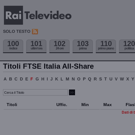
SOLO TESTO
100
101
102
103
110
120
indice
ultim'ora
24 ore
prima
primo piano
politica
Titoli FTSE Italia All-Share
A
B
C
D
E
F
G
H
I
J
K
L
M
N
O
P
Q
R
S
T
U
V
W
X
Y
Titoli
Uffic.
Min
Max
Flas
Dati di 