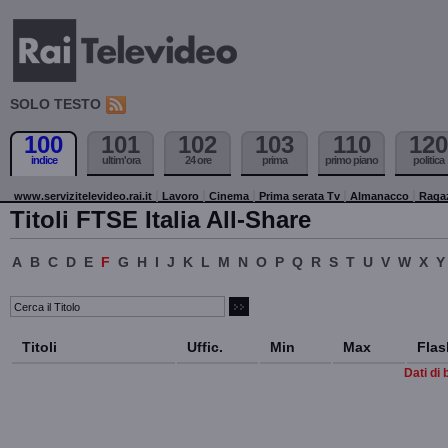
SOLO TESTO
100
101
102
103
110
120
indice
ultim'ora
24 ore
prima
primo piano
politica
www.servizitelevideo.rai.it
Lavoro
Cinema
Prima serata Tv
Almanacco
Raga
Titoli FTSE Italia All-Share
A
B
C
D
E
F
G
H
I
J
K
L
M
N
O
P
Q
R
S
T
U
V
W
X
Y
Titoli
Uffic.
Min
Max
Flas
Dati di 