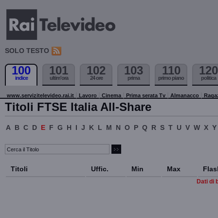
SOLO TESTO
100
101
102
103
110
120
indice
ultim'ora
24 ore
prima
primo piano
politica
www.servizitelevideo.rai.it
Lavoro
Cinema
Prima serata Tv
Almanacco
Raga
Titoli FTSE Italia All-Share
A
B
C
D
E
F
G
H
I
J
K
L
M
N
O
P
Q
R
S
T
U
V
W
X
Y
Titoli
Uffic.
Min
Max
Flas
Dati di 