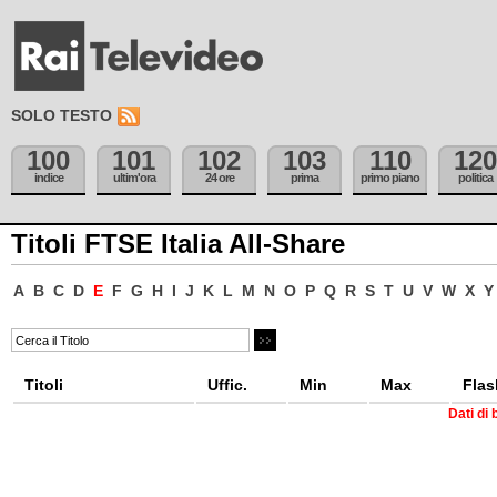
SOLO TESTO
100
101
102
103
110
120
indice
ultim'ora
24 ore
prima
primo piano
politica
Titoli FTSE Italia All-Share
A
B
C
D
E
F
G
H
I
J
K
L
M
N
O
P
Q
R
S
T
U
V
W
X
Y
Titoli
Uffic.
Min
Max
Flas
Dati di 