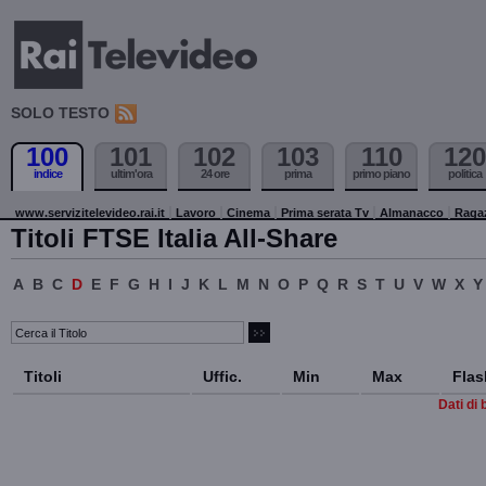
SOLO TESTO
100
101
102
103
110
120
indice
ultim'ora
24 ore
prima
primo piano
politica
www.servizitelevideo.rai.it
Lavoro
Cinema
Prima serata Tv
Almanacco
Raga
Titoli FTSE Italia All-Share
A
B
C
D
E
F
G
H
I
J
K
L
M
N
O
P
Q
R
S
T
U
V
W
X
Y
Titoli
Uffic.
Min
Max
Flas
Dati di 