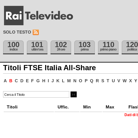
SOLO TESTO
100
101
102
103
110
120
indice
ultim'ora
24 ore
prima
primo piano
politica
Titoli FTSE Italia All-Share
A
B
C
D
E
F
G
H
I
J
K
L
M
N
O
P
Q
R
S
T
U
V
W
X
Y
Titoli
Uffic.
Min
Max
Flas
Dati di 