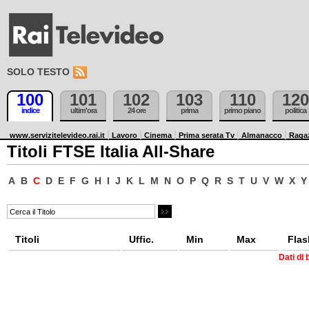
SOLO TESTO
100
101
102
103
110
120
indice
ultim'ora
24 ore
prima
primo piano
politica
www.servizitelevideo.rai.it
Lavoro
Cinema
Prima serata Tv
Almanacco
Raga
Titoli FTSE Italia All-Share
A
B
C
D
E
F
G
H
I
J
K
L
M
N
O
P
Q
R
S
T
U
V
W
X
Y
Titoli
Uffic.
Min
Max
Flas
Dati di 