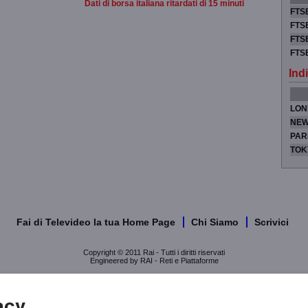
Dati di borsa italiana ritardati di 15 minuti
FTSE
FTSE
FTSE
FTS
Indi
LON
NEW
PAR
TOK
Fai di Televideo la tua Home Page
Chi Siamo
Scrivici
Copyright © 2011 Rai - Tutti i diritti riservati
Engineered by RAI - Reti e Piattaforme
acy