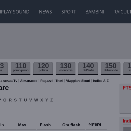
IPLAY SOUND
NEWS
SPORT
BAMBINI
RAICUL
3
110
120
130
140
150
ma
primo piano
politica
economia
dall'itallia
dal mondo
c
a serata Tv
Almanacco
Ragazzi
Treni
Viaggiare Sicuri
Indice A-Z
are
FTS
P
Q
R
S
T
U
V
W
X
Y
Z
Ind
in
Max
Flash
Ora flash
%Fl/Ri