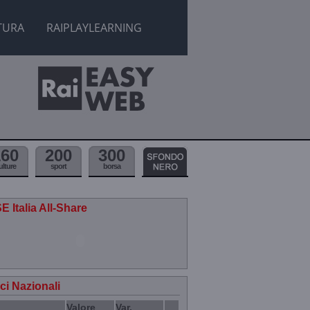
TURA
RAIPLAYLEARNING
160
200
300
ulture
sport
borsa
E Italia All-Share
ici Nazionali
Valore
Var.