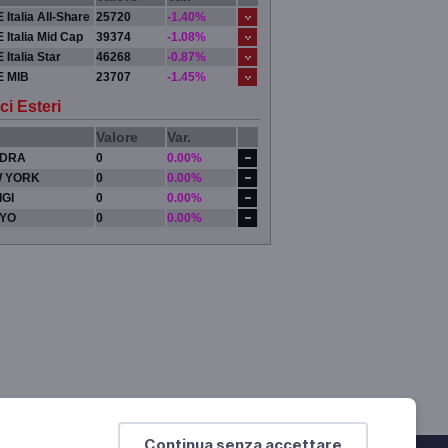
 Italia All-Share
25720
-1.40%
 Italia Mid Cap
39374
-1.08%
 Italia Star
46268
-0.87%
E MIB
23707
-1.45%
ci Esteri
Valore
Var.
DRA
0
0.00%
 YORK
0
0.00%
IGI
0
0.00%
YO
0
0.00%
Continua senza accettare