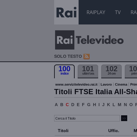
RAIPLAY
TV
RA
SOLO TESTO
100
101
102
10
indice
ultim'ora
24 ore
pri
www.servizitelevideo.rai.it
Lavoro
Cinema
Prim
Titoli FTSE Italia All-Sh
A
B
C
D
E
F
G
H
I
J
K
L
M
N
O
Titoli
Uffic.
M