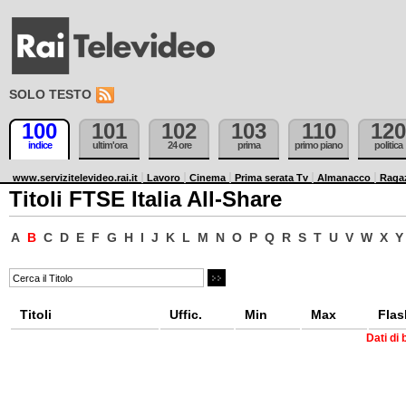
SOLO TESTO
100
101
102
103
110
120
indice
ultim'ora
24 ore
prima
primo piano
politica
www.servizitelevideo.rai.it
Lavoro
Cinema
Prima serata Tv
Almanacco
Raga
Titoli FTSE Italia All-Share
A
B
C
D
E
F
G
H
I
J
K
L
M
N
O
P
Q
R
S
T
U
V
W
X
Y
Titoli
Uffic.
Min
Max
Flas
Dati di 