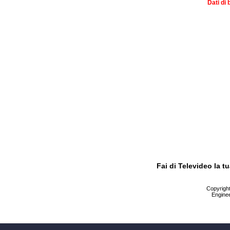
Dati di 
Fai di Televideo la 
Copyright 
Enginee