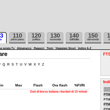
3
110
120
130
140
150
ma
primo piano
politica
economia
dall'itallia
dal mondo
c
a serata Tv
Almanacco
Ragazzi
Treni
Viaggiare Sicuri
Indice A-Z
are
FTS
P
Q
R
S
T
U
V
W
X
Y
Z
Ind
in
Max
Flash
Ora flash
%Fl/Ri
Dati di borsa italiana ritardati di 15 minuti
FTSE
FTSE
FTSE
FTS