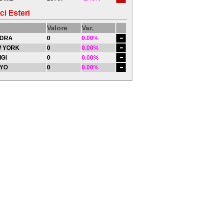
ci Esteri
Valore
Var.
DRA
0
0.00%
 YORK
0
0.00%
IGI
0
0.00%
YO
0
0.00%