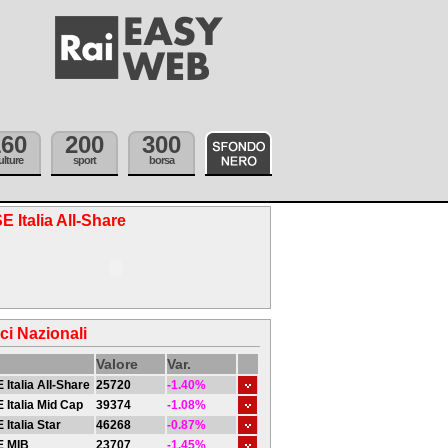
160
200
300
ulture
sport
borsa
E Italia All-Share
ici Nazionali
Valore
Var.
 Italia All-Share
25720
-1.40%
 Italia Mid Cap
39374
-1.08%
 Italia Star
46268
-0.87%
E MIB
23707
-1.45%