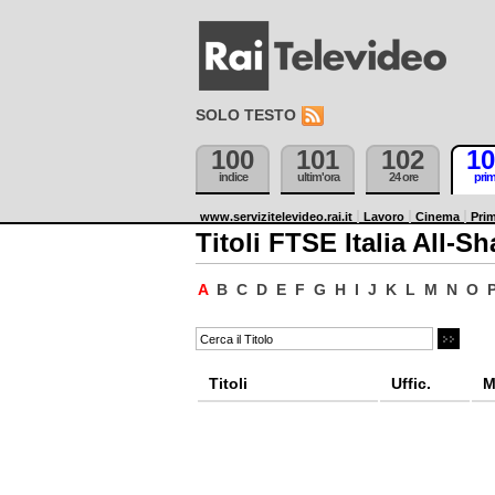
SOLO TESTO
100
101
102
10
indice
ultim'ora
24 ore
pri
www.servizitelevideo.rai.it
Lavoro
Cinema
Prim
Titoli FTSE Italia All-Sh
A
B
C
D
E
F
G
H
I
J
K
L
M
N
O
Titoli
Uffic.
M