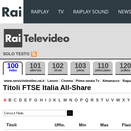
RAIPLAY
TV
RAIPLAY SOUND
NEW
SOLO TESTO
100
101
102
103
110
120
indice
ultim'ora
24 ore
prima
primo piano
politica
www.servizitelevideo.rai.it
Lavoro
Cinema
Prima serata Tv
Almanacco
Raga
Titoli FTSE Italia All-Share
A
B
C
D
E
F
G
H
I
J
K
L
M
N
O
P
Q
R
S
T
U
V
W
X
Y
Titoli
Uffic.
Min
Max
Flas