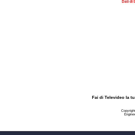
Dati di 
Fai di Televideo la 
Copyright 
Enginee