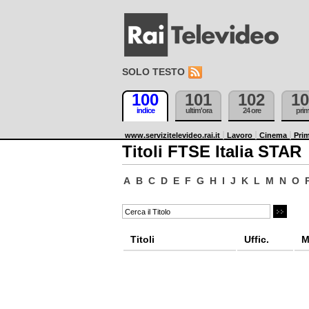
SOLO TESTO
100
101
102
10
indice
ultim'ora
24 ore
pri
www.servizitelevideo.rai.it
Lavoro
Cinema
Prim
Titoli FTSE Italia STAR
A
B
C
D
E
F
G
H
I
J
K
L
M
N
O
Titoli
Uffic.
M