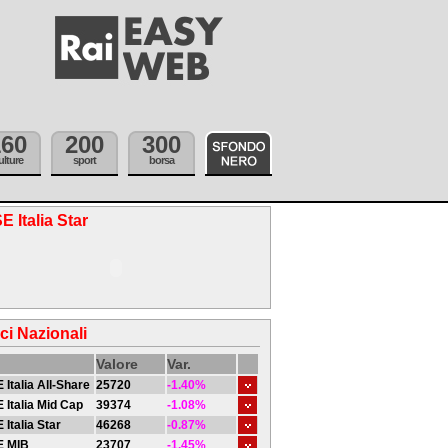
160
200
300
ulture
sport
borsa
E Italia Star
ici Nazionali
Valore
Var.
 Italia All-Share
25720
-1.40%
 Italia Mid Cap
39374
-1.08%
 Italia Star
46268
-0.87%
E MIB
23707
-1.45%