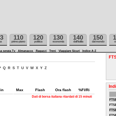
3
110
120
130
140
150
ma
primo piano
politica
economia
dall'itallia
dal mondo
c
a serata Tv
Almanacco
Ragazzi
Treni
Viaggiare Sicuri
Indice A-Z
FTS
P
Q
R
S
T
U
V
W
X
Y
Z
Ind
in
Max
Flash
Ora flash
%Fl/Ri
Dati di borsa italiana ritardati di 15 minuti
FTSE
FTSE
FTSE
FTS