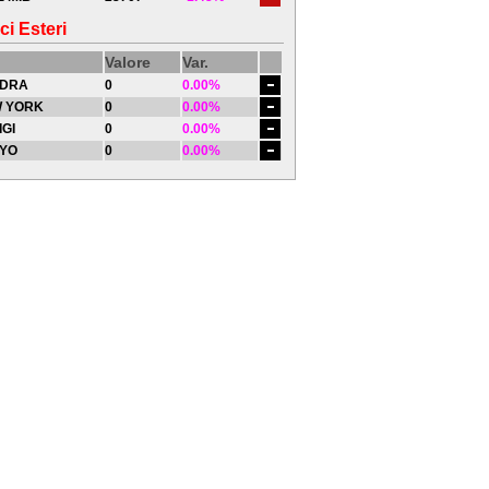
ci Esteri
Valore
Var.
DRA
0
0.00%
 YORK
0
0.00%
IGI
0
0.00%
YO
0
0.00%