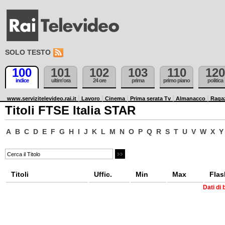
SOLO TESTO
100
101
102
103
110
120
indice
ultim'ora
24 ore
prima
primo piano
politica
www.servizitelevideo.rai.it
Lavoro
Cinema
Prima serata Tv
Almanacco
Raga
Titoli FTSE Italia STAR
A
B
C
D
E
F
G
H
I
J
K
L
M
N
O
P
Q
R
S
T
U
V
W
X
Y
Titoli
Uffic.
Min
Max
Flas
Dati di 