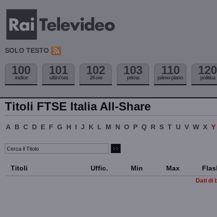
SOLO TESTO
100
101
102
103
110
120
indice
ultim'ora
24 ore
prima
primo piano
politica
Titoli FTSE Italia All-Share
A
B
C
D
E
F
G
H
I
J
K
L
M
N
O
P
Q
R
S
T
U
V
W
X
Titoli
Uffic.
Min
Max
Flas
Dati di 