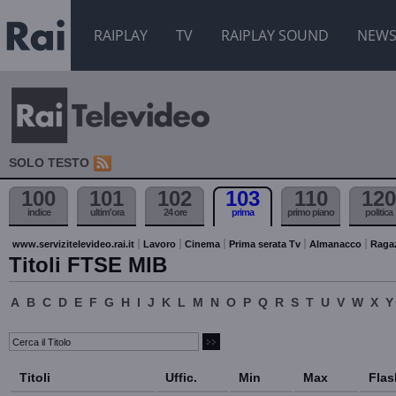
RAIPLAY
TV
RAIPLAY SOUND
NEW
SOLO TESTO
100
101
102
103
110
120
indice
ultim'ora
24 ore
prima
primo piano
politica
www.servizitelevideo.rai.it
Lavoro
Cinema
Prima serata Tv
Almanacco
Raga
Titoli FTSE MIB
A
B
C
D
E
F
G
H
I
J
K
L
M
N
O
P
Q
R
S
T
U
V
W
X
Y
Titoli
Uffic.
Min
Max
Flas