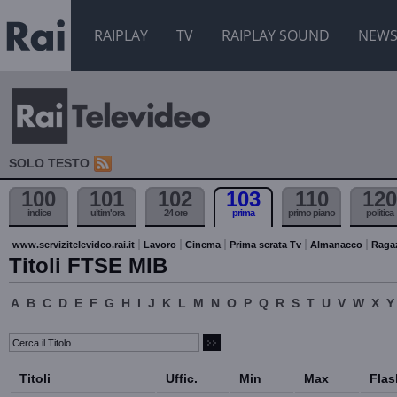
RAIPLAY
TV
RAIPLAY SOUND
NEW
SOLO TESTO
100
101
102
103
110
120
indice
ultim'ora
24 ore
prima
primo piano
politica
www.servizitelevideo.rai.it
Lavoro
Cinema
Prima serata Tv
Almanacco
Raga
Titoli FTSE MIB
A
B
C
D
E
F
G
H
I
J
K
L
M
N
O
P
Q
R
S
T
U
V
W
X
Y
Titoli
Uffic.
Min
Max
Flas