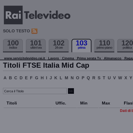
SOLO TESTO
100
101
102
103
110
120
indice
ultim'ora
24 ore
prima
primo piano
politica
www.servizitelevideo.rai.it
Lavoro
Cinema
Prima serata Tv
Almanacco
Raga
Titoli FTSE Italia Mid Cap
A
B
C
D
E
F
G
H
I
J
K
L
M
N
O
P
Q
R
S
T
U
V
W
X
Y
Titoli
Uffic.
Min
Max
Flas
Dati di 