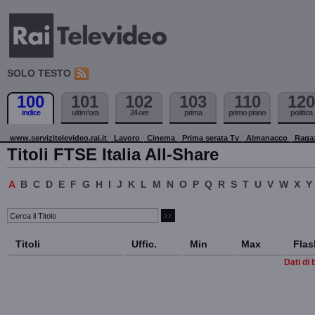
SOLO TESTO
100
101
102
103
110
120
indice
ultim'ora
24 ore
prima
primo piano
politica
www.servizitelevideo.rai.it
Lavoro
Cinema
Prima serata Tv
Almanacco
Raga
Titoli FTSE Italia All-Share
A
B
C
D
E
F
G
H
I
J
K
L
M
N
O
P
Q
R
S
T
U
V
W
X
Y
Titoli
Uffic.
Min
Max
Flas
Dati di 