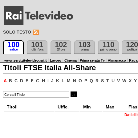
SOLO TESTO
100
101
102
103
110
120
indice
ultim'ora
24 ore
prima
primo piano
politica
www.servizitelevideo.rai.it
Lavoro
Cinema
Prima serata Tv
Almanacco
Raga
Titoli FTSE Italia All-Share
A
B
C
D
E
F
G
H
I
J
K
L
M
N
O
P
Q
R
S
T
U
V
W
X
Y
Titoli
Uffic.
Min
Max
Flas
Dati di 