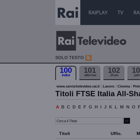
RAIPLAY
TV
RA
SOLO TESTO
100
101
102
10
indice
ultim'ora
24 ore
pri
www.servizitelevideo.rai.it
Lavoro
Cinema
Prim
Titoli FTSE Italia All-Sh
A
B
C
D
E
F
G
H
I
J
K
L
M
N
O
Titoli
Uffic.
M