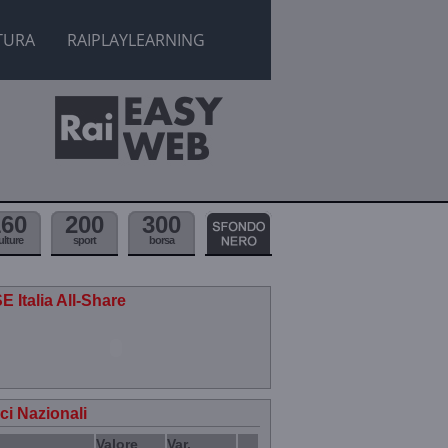
TURA
RAIPLAYLEARNING
160
200
300
ulture
sport
borsa
E Italia All-Share
ici Nazionali
Valore
Var.