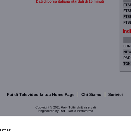
Dati di borsa italiana ritardati di 15 minuti
FTSE
FTSE
FTSE
FTS
Indi
LON
NEW
PAR
TOK
Fai di Televideo la tua Home Page
Chi Siamo
Scrivici
Copyright © 2011 Rai - Tutti i diritti riservati
Engineered by RAI - Reti e Piattaforme
acy