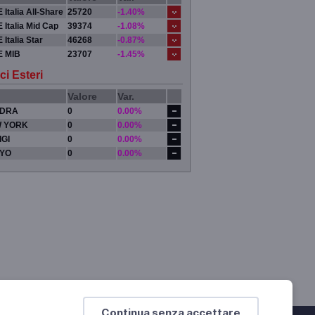
 Italia All-Share
25720
-1.40%
 Italia Mid Cap
39374
-1.08%
 Italia Star
46268
-0.87%
E MIB
23707
-1.45%
ci Esteri
Valore
Var.
DRA
0
0.00%
 YORK
0
0.00%
IGI
0
0.00%
YO
0
0.00%
Continua senza accettare