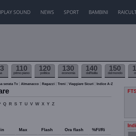
IPLAY SOUND
NEWS
SPORT
BAMBINI
RAICUL
3
110
120
130
140
150
ma
primo piano
politica
economia
dall'itallia
dal mondo
c
a serata Tv
Almanacco
Ragazzi
Treni
Viaggiare Sicuri
Indice A-Z
are
FTS
P
Q
R
S
T
U
V
W
X
Y
Z
Ind
in
Max
Flash
Ora flash
%Fl/Ri