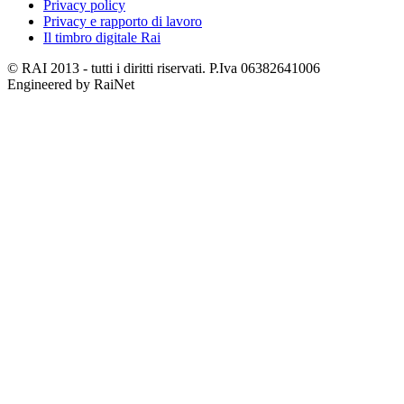
Privacy policy
Privacy e rapporto di lavoro
Il timbro digitale Rai
© RAI 2013 - tutti i diritti riservati. P.Iva 06382641006
Engineered by RaiNet