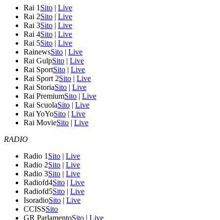
Rai 1
Sito
|
Live
Rai 2
Sito
|
Live
Rai 3
Sito
|
Live
Rai 4
Sito
|
Live
Rai 5
Sito
|
Live
Rainews
Sito
|
Live
Rai Gulp
Sito
|
Live
Rai Sport
Sito
|
Live
Rai Sport 2
Sito
|
Live
Rai Storia
Sito
|
Live
Rai Premium
Sito
|
Live
Rai Scuola
Sito
|
Live
Rai YoYo
Sito
|
Live
Rai Movie
Sito
|
Live
RADIO
Radio 1
Sito
|
Live
Radio 2
Sito
|
Live
Radio 3
Sito
|
Live
Radiofd4
Sito
|
Live
Radiofd5
Sito
|
Live
Isoradio
Sito
|
Live
CCISS
Sito
GR Parlamento
Sito
|
Live