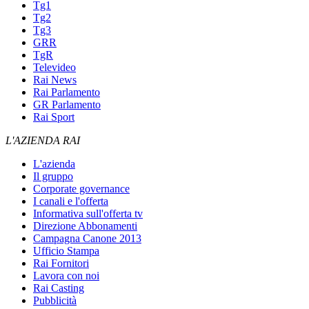
Tg1
Tg2
Tg3
GRR
TgR
Televideo
Rai News
Rai Parlamento
GR Parlamento
Rai Sport
L'AZIENDA RAI
L'azienda
Il gruppo
Corporate governance
I canali e l'offerta
Informativa sull'offerta tv
Direzione Abbonamenti
Campagna Canone 2013
Ufficio Stampa
Rai Fornitori
Lavora con noi
Rai Casting
Pubblicità