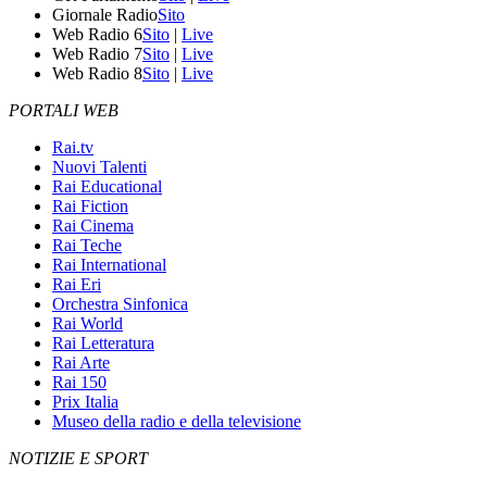
Giornale Radio
Sito
Web Radio 6
Sito
|
Live
Web Radio 7
Sito
|
Live
Web Radio 8
Sito
|
Live
PORTALI WEB
Rai.tv
Nuovi Talenti
Rai Educational
Rai Fiction
Rai Cinema
Rai Teche
Rai International
Rai Eri
Orchestra Sinfonica
Rai World
Rai Letteratura
Rai Arte
Rai 150
Prix Italia
Museo della radio e della televisione
NOTIZIE E SPORT