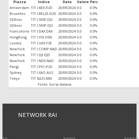
Piazza
Indice
Data
Valore
Perc.
Amsterdam
TIT.I:AEX.EUD
20/09/2024
0.0
0.0%
Bruxelles
TIT.I:BEL20.EUD
20/09/2024
0.0
0.0%
DJStoxx
TIT.I:SX5E.DJS
20/09/2024
0.0
0.0%
DJStoxx
TIT.I:SX5P.DJS
20/09/2024
0.0
0.0%
Francoforte
TIT.I:DAX.DAX
20/09/2024
0.0
0.0%
HongKong
TIT.I:HSI.HSN
20/09/2024
0.0
0.0%
Londra
TIT.I:UKX.FSE
20/09/2024
0.0
0.0%
NewYork
TIT.I:COMP.NAD
20/09/2024
0.0
0.0%
NewYork
TIT.I:DJI.DJD
20/09/2024
0.0
0.0%
NewYork
TIT.I:NDX.NAD
20/09/2024
0.0
0.0%
Parigi
TIT.I:PX1.EUD
20/09/2024
0.0
0.0%
Sydney
TIT.I:XAO.AUS
20/09/2024
0.0
0.0%
Tokyo
TIT.N225.NNI
20/09/2024
0.0
0.0%
Fonte: borsa italiana
NETWORK RAI
TV
RADIO
PORTAL