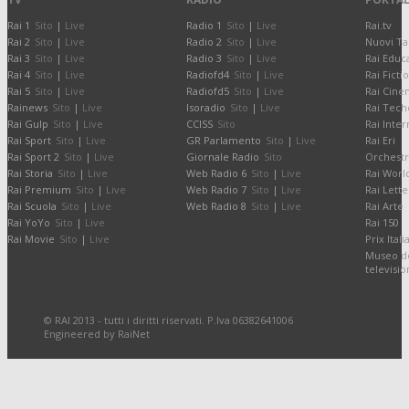
Rai 1
Sito
|
Live
Radio 1
Sito
|
Live
Rai.tv
Rai 2
Sito
|
Live
Radio 2
Sito
|
Live
Nuovi Ta
Rai 3
Sito
|
Live
Radio 3
Sito
|
Live
Rai Educ
Rai 4
Sito
|
Live
Radiofd4
Sito
|
Live
Rai Ficti
Rai 5
Sito
|
Live
Radiofd5
Sito
|
Live
Rai Cine
Rainews
Sito
|
Live
Isoradio
Sito
|
Live
Rai Tech
Rai Gulp
Sito
|
Live
CCISS
Sito
Rai Inter
Rai Sport
Sito
|
Live
GR Parlamento
Sito
|
Live
Rai Eri
Rai Sport 2
Sito
|
Live
Giornale Radio
Sito
Orchestr
Rai Storia
Sito
|
Live
Web Radio 6
Sito
|
Live
Rai Worl
Rai Premium
Sito
|
Live
Web Radio 7
Sito
|
Live
Rai Lette
Rai Scuola
Sito
|
Live
Web Radio 8
Sito
|
Live
Rai Arte
Rai YoYo
Sito
|
Live
Rai 150
Rai Movie
Sito
|
Live
Prix Itali
Museo de
televisi
© RAI 2013 - tutti i diritti riservati. P.Iva 06382641006
Engineered by RaiNet