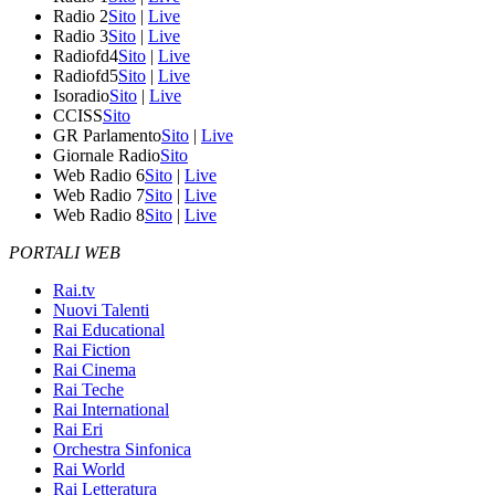
Radio 2
Sito
|
Live
Radio 3
Sito
|
Live
Radiofd4
Sito
|
Live
Radiofd5
Sito
|
Live
Isoradio
Sito
|
Live
CCISS
Sito
GR Parlamento
Sito
|
Live
Giornale Radio
Sito
Web Radio 6
Sito
|
Live
Web Radio 7
Sito
|
Live
Web Radio 8
Sito
|
Live
PORTALI WEB
Rai.tv
Nuovi Talenti
Rai Educational
Rai Fiction
Rai Cinema
Rai Teche
Rai International
Rai Eri
Orchestra Sinfonica
Rai World
Rai Letteratura