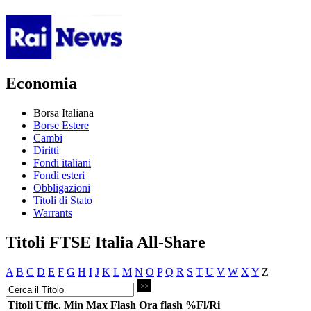
Economia
Borsa Italiana
Borse Estere
Cambi
Diritti
Fondi italiani
Fondi esteri
Obbligazioni
Titoli di Stato
Warrants
Titoli FTSE Italia All-Share
A
B
C
D
E
F
G
H
I
J
K
L
M
N
O
P
Q
R
S
T
U
V
W
X
Y
Z
Titoli
Uffic.
Min
Max
Flash
Ora flash
%Fl/Ri