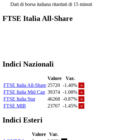
Dati di borsa italiana ritardati di 15 minuti
FTSE Italia All-Share
Indici Nazionali
Valore
Var.
FTSE Italia All-Share
25720
-1.40%
FTSE Italia Mid Cap
39374
-1.08%
FTSE Italia Star
46268
-0.87%
FTSE MIB
23707
-1.45%
Indici Esteri
Valore
Var.