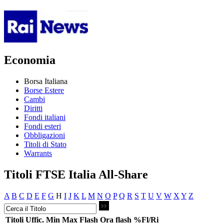
Economia
Borsa Italiana
Borse Estere
Cambi
Diritti
Fondi italiani
Fondi esteri
Obbligazioni
Titoli di Stato
Warrants
Titoli FTSE Italia All-Share
A
B
C
D
E
F
G
H
I
J
K
L
M
N
O
P
Q
R
S
T
U
V
W
X
Y
Z
Titoli
Uffic.
Min
Max
Flash
Ora flash
%Fl/Ri