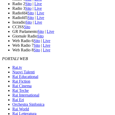
Radio 2
Sito
|
Live
Radio 3
Sito
|
Live
Radiofd4
Sito
|
Live
Radiofd5
Sito
|
Live
Isoradio
Sito
|
Live
CCISS
Sito
GR Parlamento
Sito
|
Live
Giornale Radio
Sito
Web Radio 6
Sito
|
Live
Web Radio 7
Sito
|
Live
Web Radio 8
Sito
|
Live
PORTALI WEB
Rai.tv
Nuovi Talenti
Rai Educational
Rai Fiction
Rai Cinema
Rai Teche
Rai International
Rai Eri
Orchestra Sinfonica
Rai World
Rai Letteratura