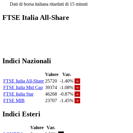
Dati di borsa italiana ritardati di 15 minuti
FTSE Italia All-Share
Indici Nazionali
Valore
Var.
FTSE Italia All-Share
25720
-1.40%
FTSE Italia Mid Cap
39374
-1.08%
FTSE Italia Star
46268
-0.87%
FTSE MIB
23707
-1.45%
Indici Esteri
Valore
Var.