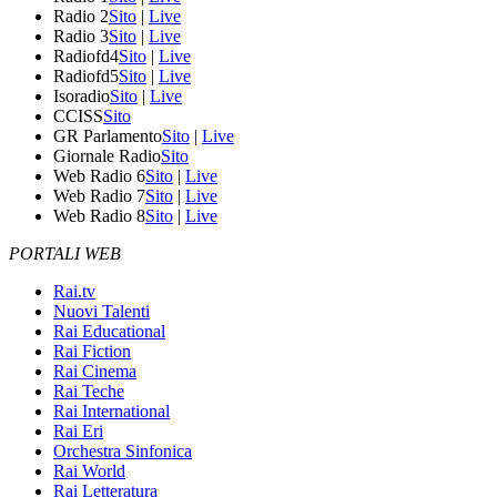
Radio 2
Sito
|
Live
Radio 3
Sito
|
Live
Radiofd4
Sito
|
Live
Radiofd5
Sito
|
Live
Isoradio
Sito
|
Live
CCISS
Sito
GR Parlamento
Sito
|
Live
Giornale Radio
Sito
Web Radio 6
Sito
|
Live
Web Radio 7
Sito
|
Live
Web Radio 8
Sito
|
Live
PORTALI WEB
Rai.tv
Nuovi Talenti
Rai Educational
Rai Fiction
Rai Cinema
Rai Teche
Rai International
Rai Eri
Orchestra Sinfonica
Rai World
Rai Letteratura