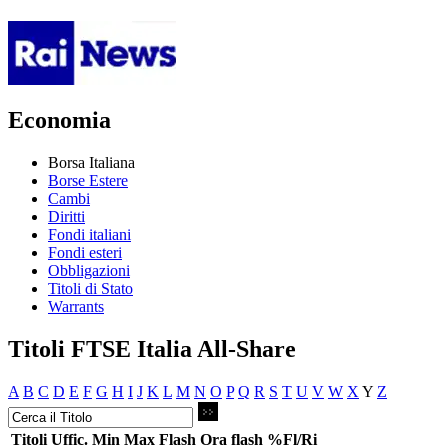
Economia
Borsa Italiana
Borse Estere
Cambi
Diritti
Fondi italiani
Fondi esteri
Obbligazioni
Titoli di Stato
Warrants
Titoli FTSE Italia All-Share
A
B
C
D
E
F
G
H
I
J
K
L
M
N
O
P
Q
R
S
T
U
V
W
X
Y
Z
Titoli
Uffic.
Min
Max
Flash
Ora flash
%Fl/Ri