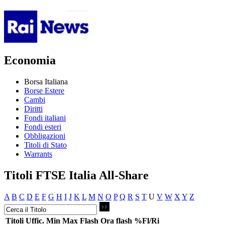
Economia
Borsa Italiana
Borse Estere
Cambi
Diritti
Fondi italiani
Fondi esteri
Obbligazioni
Titoli di Stato
Warrants
Titoli FTSE Italia All-Share
A
B
C
D
E
F
G
H
I
J
K
L
M
N
O
P
Q
R
S
T
U
V
W
X
Y
Z
Titoli
Uffic.
Min
Max
Flash
Ora flash
%Fl/Ri