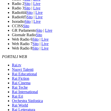
Radio 2
Sito
|
Live
Radio 3
Sito
|
Live
Radiofd4
Sito
|
Live
Radiofd5
Sito
|
Live
Isoradio
Sito
|
Live
CCISS
Sito
GR Parlamento
Sito
|
Live
Giornale Radio
Sito
Web Radio 6
Sito
|
Live
Web Radio 7
Sito
|
Live
Web Radio 8
Sito
|
Live
PORTALI WEB
Rai.tv
Nuovi Talenti
Rai Educational
Rai Fiction
Rai Cinema
Rai Teche
Rai International
Rai Eri
Orchestra Sinfonica
Rai World
Rai Letteratura