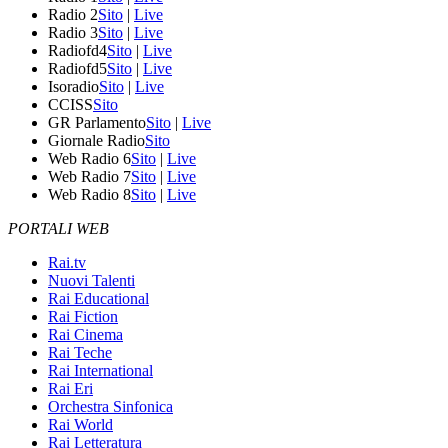
Radio 2
Sito
|
Live
Radio 3
Sito
|
Live
Radiofd4
Sito
|
Live
Radiofd5
Sito
|
Live
Isoradio
Sito
|
Live
CCISS
Sito
GR Parlamento
Sito
|
Live
Giornale Radio
Sito
Web Radio 6
Sito
|
Live
Web Radio 7
Sito
|
Live
Web Radio 8
Sito
|
Live
PORTALI WEB
Rai.tv
Nuovi Talenti
Rai Educational
Rai Fiction
Rai Cinema
Rai Teche
Rai International
Rai Eri
Orchestra Sinfonica
Rai World
Rai Letteratura