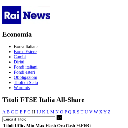
Economia
Borsa Italiana
Borse Estere
Cambi
Diritti
Fondi italiani
Fondi esteri
Obbligazioni
Titoli di Stato
Warrants
Titoli FTSE Italia All-Share
A
B
C
D
E
F
G
H
I
J
K
L
M
N
O
P
Q
R
S
T
U
V
W
X
Y
Z
Titoli
Uffic.
Min
Max
Flash
Ora flash
%Fl/Ri