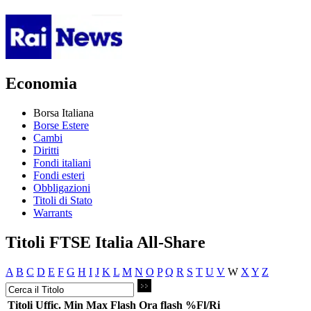
Economia
Borsa Italiana
Borse Estere
Cambi
Diritti
Fondi italiani
Fondi esteri
Obbligazioni
Titoli di Stato
Warrants
Titoli FTSE Italia All-Share
A
B
C
D
E
F
G
H
I
J
K
L
M
N
O
P
Q
R
S
T
U
V
W
X
Y
Z
Titoli
Uffic.
Min
Max
Flash
Ora flash
%Fl/Ri