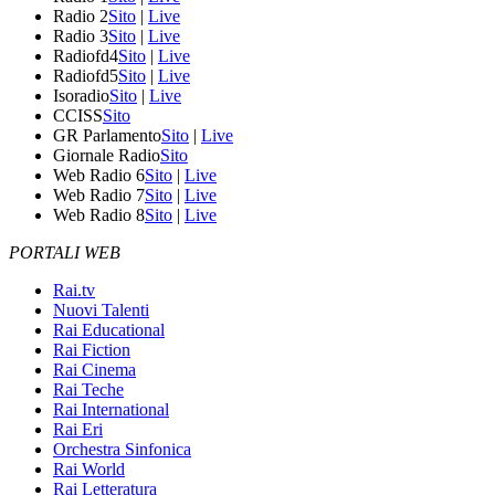
Radio 2
Sito
|
Live
Radio 3
Sito
|
Live
Radiofd4
Sito
|
Live
Radiofd5
Sito
|
Live
Isoradio
Sito
|
Live
CCISS
Sito
GR Parlamento
Sito
|
Live
Giornale Radio
Sito
Web Radio 6
Sito
|
Live
Web Radio 7
Sito
|
Live
Web Radio 8
Sito
|
Live
PORTALI WEB
Rai.tv
Nuovi Talenti
Rai Educational
Rai Fiction
Rai Cinema
Rai Teche
Rai International
Rai Eri
Orchestra Sinfonica
Rai World
Rai Letteratura