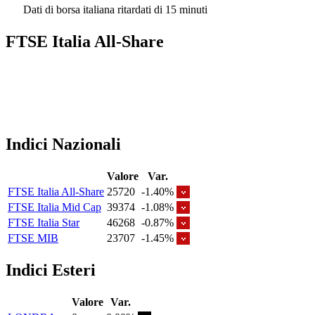
Dati di borsa italiana ritardati di 15 minuti
FTSE Italia All-Share
Indici Nazionali
Valore
Var.
FTSE Italia All-Share
25720
-1.40%
FTSE Italia Mid Cap
39374
-1.08%
FTSE Italia Star
46268
-0.87%
FTSE MIB
23707
-1.45%
Indici Esteri
Valore
Var.