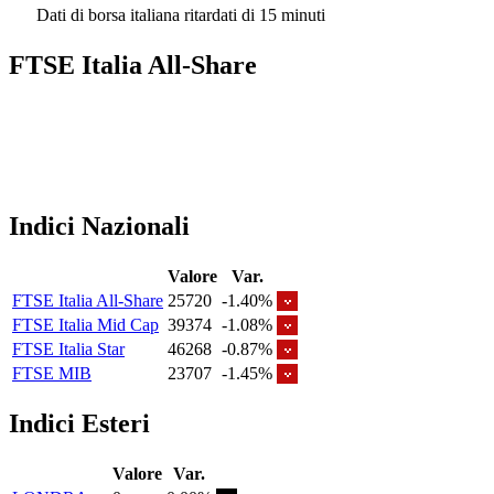
Dati di borsa italiana ritardati di 15 minuti
FTSE Italia All-Share
Indici Nazionali
Valore
Var.
FTSE Italia All-Share
25720
-1.40%
FTSE Italia Mid Cap
39374
-1.08%
FTSE Italia Star
46268
-0.87%
FTSE MIB
23707
-1.45%
Indici Esteri
Valore
Var.