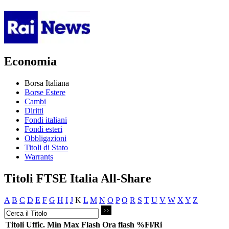
Economia
Borsa Italiana
Borse Estere
Cambi
Diritti
Fondi italiani
Fondi esteri
Obbligazioni
Titoli di Stato
Warrants
Titoli FTSE Italia All-Share
A
B
C
D
E
F
G
H
I
J
K
L
M
N
O
P
Q
R
S
T
U
V
W
X
Y
Z
Titoli
Uffic.
Min
Max
Flash
Ora flash
%Fl/Ri