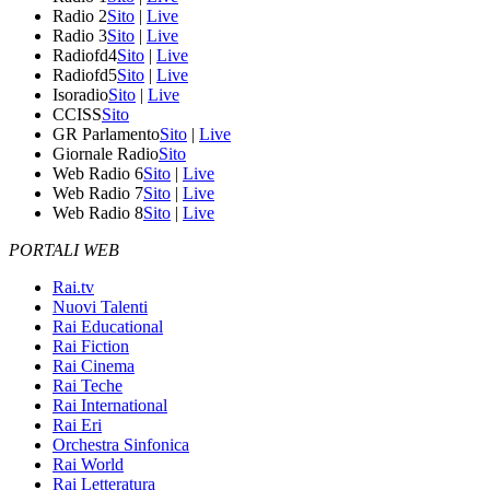
Radio 2
Sito
|
Live
Radio 3
Sito
|
Live
Radiofd4
Sito
|
Live
Radiofd5
Sito
|
Live
Isoradio
Sito
|
Live
CCISS
Sito
GR Parlamento
Sito
|
Live
Giornale Radio
Sito
Web Radio 6
Sito
|
Live
Web Radio 7
Sito
|
Live
Web Radio 8
Sito
|
Live
PORTALI WEB
Rai.tv
Nuovi Talenti
Rai Educational
Rai Fiction
Rai Cinema
Rai Teche
Rai International
Rai Eri
Orchestra Sinfonica
Rai World
Rai Letteratura