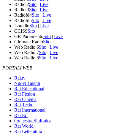
Radio 2
Sito
|
Live
Radio 3
Sito
|
Live
Radiofd4
Sito
|
Live
Radiofd5
Sito
|
Live
Isoradio
Sito
|
Live
CCISS
Sito
GR Parlamento
Sito
|
Live
Giornale Radio
Sito
Web Radio 6
Sito
|
Live
Web Radio 7
Sito
|
Live
Web Radio 8
Sito
|
Live
PORTALI WEB
Rai.tv
Nuovi Talenti
Rai Educational
Rai Fiction
Rai Cinema
Rai Teche
Rai International
Rai Eri
Orchestra Sinfonica
Rai World
Rai Letteratura