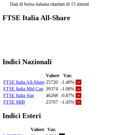
Dati di borsa italiana ritardati di 15 minuti
FTSE Italia All-Share
Indici Nazionali
Valore
Var.
FTSE Italia All-Share
25720
-1.40%
FTSE Italia Mid Cap
39374
-1.08%
FTSE Italia Star
46268
-0.87%
FTSE MIB
23707
-1.45%
Indici Esteri
Valore
Var.