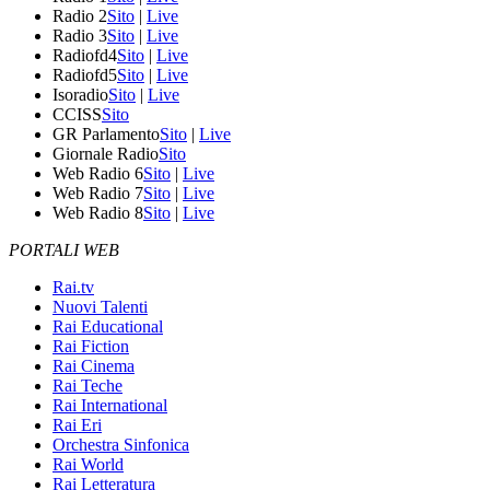
Radio 2
Sito
|
Live
Radio 3
Sito
|
Live
Radiofd4
Sito
|
Live
Radiofd5
Sito
|
Live
Isoradio
Sito
|
Live
CCISS
Sito
GR Parlamento
Sito
|
Live
Giornale Radio
Sito
Web Radio 6
Sito
|
Live
Web Radio 7
Sito
|
Live
Web Radio 8
Sito
|
Live
PORTALI WEB
Rai.tv
Nuovi Talenti
Rai Educational
Rai Fiction
Rai Cinema
Rai Teche
Rai International
Rai Eri
Orchestra Sinfonica
Rai World
Rai Letteratura