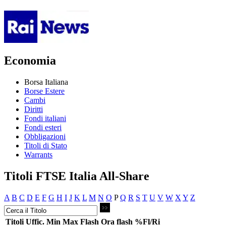
Economia
Borsa Italiana
Borse Estere
Cambi
Diritti
Fondi italiani
Fondi esteri
Obbligazioni
Titoli di Stato
Warrants
Titoli FTSE Italia All-Share
A
B
C
D
E
F
G
H
I
J
K
L
M
N
O
P
Q
R
S
T
U
V
W
X
Y
Z
Titoli
Uffic.
Min
Max
Flash
Ora flash
%Fl/Ri