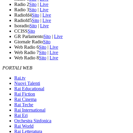
Radio 2
Sito
|
Live
Radio 3
Sito
|
Live
Radiofd4
Sito
|
Live
Radiofd5
Sito
|
Live
Isoradio
Sito
|
Live
CCISS
Sito
GR Parlamento
Sito
|
Live
Giornale Radio
Sito
Web Radio 6
Sito
|
Live
Web Radio 7
Sito
|
Live
Web Radio 8
Sito
|
Live
PORTALI WEB
Rai.tv
Nuovi Talenti
Rai Educational
Rai Fiction
Rai Cinema
Rai Teche
Rai International
Rai Eri
Orchestra Sinfonica
Rai World
Rai Letteratura