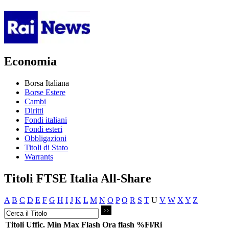
Economia
Borsa Italiana
Borse Estere
Cambi
Diritti
Fondi italiani
Fondi esteri
Obbligazioni
Titoli di Stato
Warrants
Titoli FTSE Italia All-Share
A
B
C
D
E
F
G
H
I
J
K
L
M
N
O
P
Q
R
S
T
U
V
W
X
Y
Z
Titoli
Uffic.
Min
Max
Flash
Ora flash
%Fl/Ri