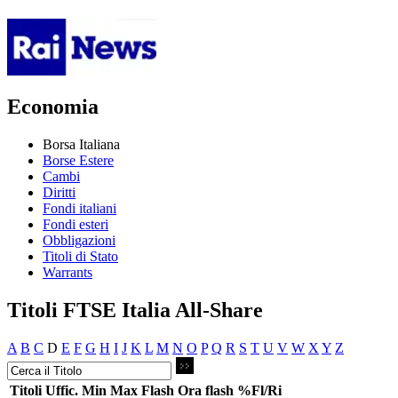
Economia
Borsa Italiana
Borse Estere
Cambi
Diritti
Fondi italiani
Fondi esteri
Obbligazioni
Titoli di Stato
Warrants
Titoli FTSE Italia All-Share
A
B
C
D
E
F
G
H
I
J
K
L
M
N
O
P
Q
R
S
T
U
V
W
X
Y
Z
Titoli
Uffic.
Min
Max
Flash
Ora flash
%Fl/Ri