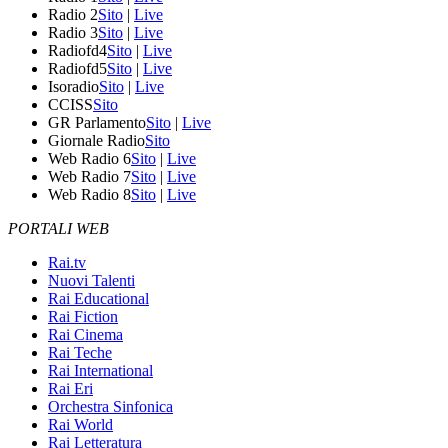
Radio 2
Sito
|
Live
Radio 3
Sito
|
Live
Radiofd4
Sito
|
Live
Radiofd5
Sito
|
Live
Isoradio
Sito
|
Live
CCISS
Sito
GR Parlamento
Sito
|
Live
Giornale Radio
Sito
Web Radio 6
Sito
|
Live
Web Radio 7
Sito
|
Live
Web Radio 8
Sito
|
Live
PORTALI WEB
Rai.tv
Nuovi Talenti
Rai Educational
Rai Fiction
Rai Cinema
Rai Teche
Rai International
Rai Eri
Orchestra Sinfonica
Rai World
Rai Letteratura