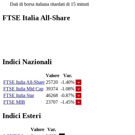
Dati di borsa italiana ritardati di 15 minuti
FTSE Italia All-Share
Indici Nazionali
Valore
Var.
FTSE Italia All-Share
25720
-1.40%
FTSE Italia Mid Cap
39374
-1.08%
FTSE Italia Star
46268
-0.87%
FTSE MIB
23707
-1.45%
Indici Esteri
Valore
Var.