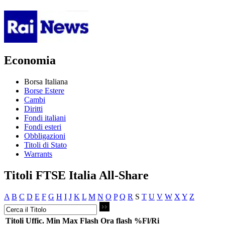
Economia
Borsa Italiana
Borse Estere
Cambi
Diritti
Fondi italiani
Fondi esteri
Obbligazioni
Titoli di Stato
Warrants
Titoli FTSE Italia All-Share
A
B
C
D
E
F
G
H
I
J
K
L
M
N
O
P
Q
R
S
T
U
V
W
X
Y
Z
Titoli
Uffic.
Min
Max
Flash
Ora flash
%Fl/Ri