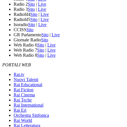
Radio 2
Sito
|
Live
Radio 3
Sito
|
Live
Radiofd4
Sito
|
Live
Radiofd5
Sito
|
Live
Isoradio
Sito
|
Live
CCISS
Sito
GR Parlamento
Sito
|
Live
Giornale Radio
Sito
Web Radio 6
Sito
|
Live
Web Radio 7
Sito
|
Live
Web Radio 8
Sito
|
Live
PORTALI WEB
Rai.tv
Nuovi Talenti
Rai Educational
Rai Fiction
Rai Cinema
Rai Teche
Rai International
Rai Eri
Orchestra Sinfonica
Rai World
Rai Letteratura