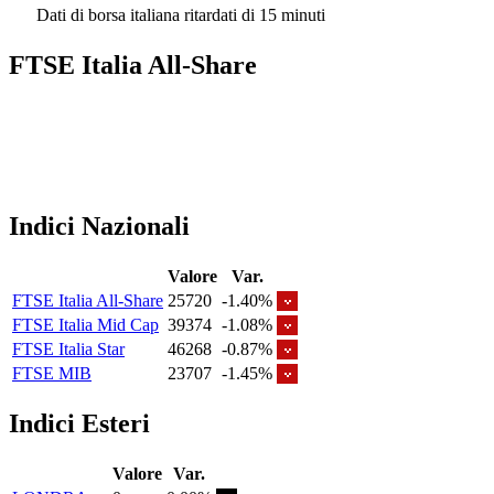
Dati di borsa italiana ritardati di 15 minuti
FTSE Italia All-Share
Indici Nazionali
Valore
Var.
FTSE Italia All-Share
25720
-1.40%
FTSE Italia Mid Cap
39374
-1.08%
FTSE Italia Star
46268
-0.87%
FTSE MIB
23707
-1.45%
Indici Esteri
Valore
Var.