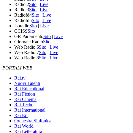
Radio 2
Sito
|
Live
Radio 3
Sito
|
Live
Radiofd4
Sito
|
Live
Radiofd5
Sito
|
Live
Isoradio
Sito
|
Live
CCISS
Sito
GR Parlamento
Sito
|
Live
Giornale Radio
Sito
Web Radio 6
Sito
|
Live
Web Radio 7
Sito
|
Live
Web Radio 8
Sito
|
Live
PORTALI WEB
Rai.tv
Nuovi Talenti
Rai Educational
Rai Fiction
Rai Cinema
Rai Teche
Rai International
Rai Eri
Orchestra Sinfonica
Rai World
Rai Letteratura