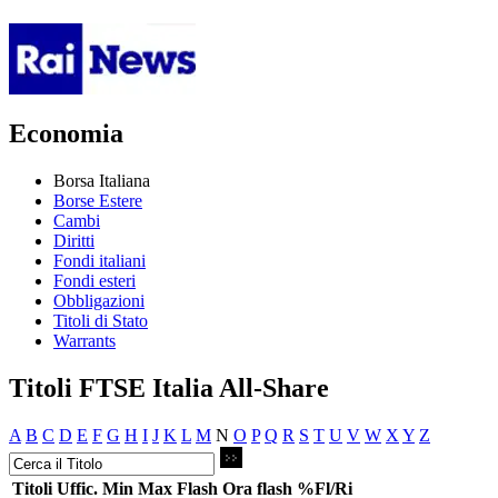
Economia
Borsa Italiana
Borse Estere
Cambi
Diritti
Fondi italiani
Fondi esteri
Obbligazioni
Titoli di Stato
Warrants
Titoli FTSE Italia All-Share
A
B
C
D
E
F
G
H
I
J
K
L
M
N
O
P
Q
R
S
T
U
V
W
X
Y
Z
Titoli
Uffic.
Min
Max
Flash
Ora flash
%Fl/Ri