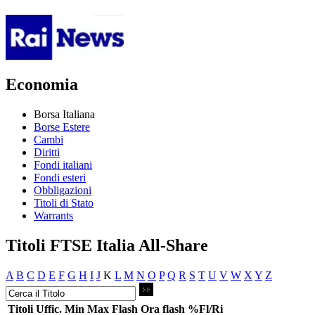
Economia
Borsa Italiana
Borse Estere
Cambi
Diritti
Fondi italiani
Fondi esteri
Obbligazioni
Titoli di Stato
Warrants
Titoli FTSE Italia All-Share
A
B
C
D
E
F
G
H
I
J
K
L
M
N
O
P
Q
R
S
T
U
V
W
X
Y
Z
Titoli
Uffic.
Min
Max
Flash
Ora flash
%Fl/Ri