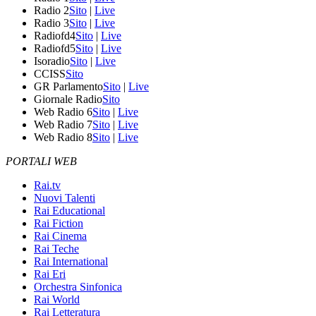
Radio 2
Sito
|
Live
Radio 3
Sito
|
Live
Radiofd4
Sito
|
Live
Radiofd5
Sito
|
Live
Isoradio
Sito
|
Live
CCISS
Sito
GR Parlamento
Sito
|
Live
Giornale Radio
Sito
Web Radio 6
Sito
|
Live
Web Radio 7
Sito
|
Live
Web Radio 8
Sito
|
Live
PORTALI WEB
Rai.tv
Nuovi Talenti
Rai Educational
Rai Fiction
Rai Cinema
Rai Teche
Rai International
Rai Eri
Orchestra Sinfonica
Rai World
Rai Letteratura