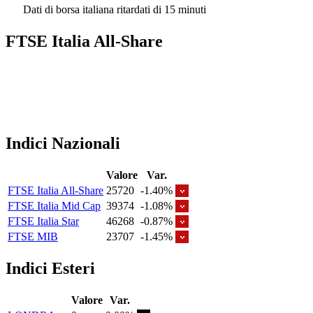
Dati di borsa italiana ritardati di 15 minuti
FTSE Italia All-Share
Indici Nazionali
Valore
Var.
FTSE Italia All-Share
25720
-1.40%
FTSE Italia Mid Cap
39374
-1.08%
FTSE Italia Star
46268
-0.87%
FTSE MIB
23707
-1.45%
Indici Esteri
Valore
Var.