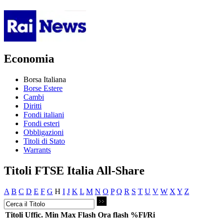
Economia
Borsa Italiana
Borse Estere
Cambi
Diritti
Fondi italiani
Fondi esteri
Obbligazioni
Titoli di Stato
Warrants
Titoli FTSE Italia All-Share
A
B
C
D
E
F
G
H
I
J
K
L
M
N
O
P
Q
R
S
T
U
V
W
X
Y
Z
Titoli
Uffic.
Min
Max
Flash
Ora flash
%Fl/Ri