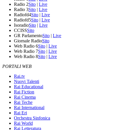
Radio 2
Sito
|
Live
Radio 3
Sito
|
Live
Radiofd4
Sito
|
Live
Radiofd5
Sito
|
Live
Isoradio
Sito
|
Live
CCISS
Sito
GR Parlamento
Sito
|
Live
Giornale Radio
Sito
Web Radio 6
Sito
|
Live
Web Radio 7
Sito
|
Live
Web Radio 8
Sito
|
Live
PORTALI WEB
Rai.tv
Nuovi Talenti
Rai Educational
Rai Fiction
Rai Cinema
Rai Teche
Rai International
Rai Eri
Orchestra Sinfonica
Rai World
Rai Letteratura