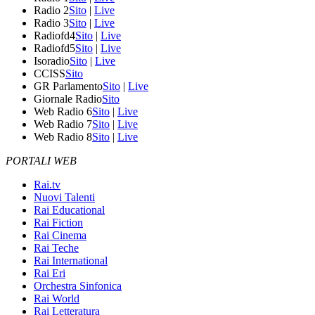
Radio 2
Sito
|
Live
Radio 3
Sito
|
Live
Radiofd4
Sito
|
Live
Radiofd5
Sito
|
Live
Isoradio
Sito
|
Live
CCISS
Sito
GR Parlamento
Sito
|
Live
Giornale Radio
Sito
Web Radio 6
Sito
|
Live
Web Radio 7
Sito
|
Live
Web Radio 8
Sito
|
Live
PORTALI WEB
Rai.tv
Nuovi Talenti
Rai Educational
Rai Fiction
Rai Cinema
Rai Teche
Rai International
Rai Eri
Orchestra Sinfonica
Rai World
Rai Letteratura