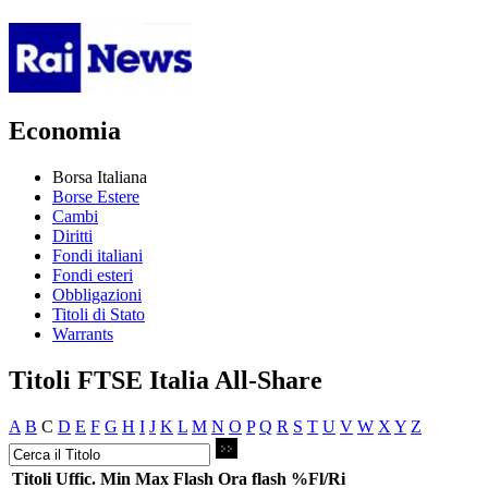
Economia
Borsa Italiana
Borse Estere
Cambi
Diritti
Fondi italiani
Fondi esteri
Obbligazioni
Titoli di Stato
Warrants
Titoli FTSE Italia All-Share
A
B
C
D
E
F
G
H
I
J
K
L
M
N
O
P
Q
R
S
T
U
V
W
X
Y
Z
Titoli
Uffic.
Min
Max
Flash
Ora flash
%Fl/Ri